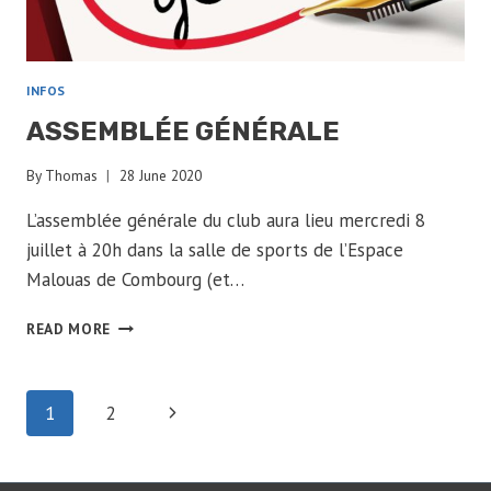
INFOS
ASSEMBLÉE GÉNÉRALE
By
Thomas
28 June 2020
L’assemblée générale du club aura lieu mercredi 8
juillet à 20h dans la salle de sports de l’Espace
Malouas de Combourg (et…
ASSEMBLÉE
READ MORE
GÉNÉRALE
PAGE
Next
1
2
Page
NAVIGATION