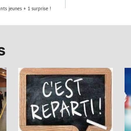
ts jeunes + 1 surprise !
TION
S