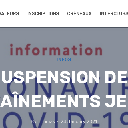
 VALEURS
INSCRIPTIONS
CRÉNEAUX
INTERCLUB
INFOS
USPENSION D
AÎNEMENTS J
By
Thomas
24 January 2021