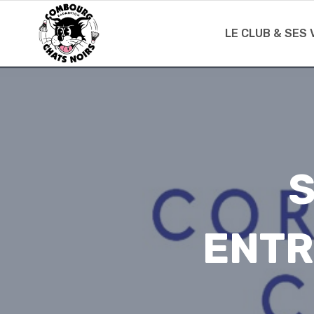
Skip
to
LE CLUB & SES
content
S
ENTR