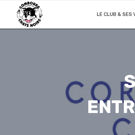
Skip
to
LE CLUB & SES
content
S
ENTR