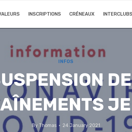
 VALEURS
INSCRIPTIONS
CRÉNEAUX
INTERCLUB
INFOS
USPENSION D
AÎNEMENTS J
By
Thomas
24 January 2021