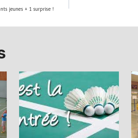
ts jeunes + 1 surprise !
TION
S